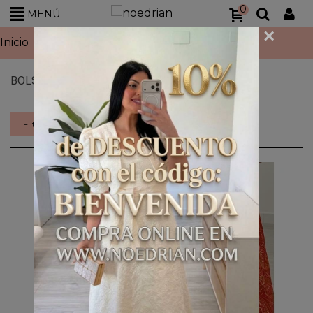
0
MENÚ
×
Inicio
>
Complementos
>
Bolsos
BOLSOS
Seleccionar
Filtrar