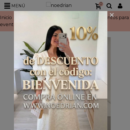
0
MENÚ
×
Inicio
>
Ropa para eventos de mujer
>
Conjuntos para
eventos de mujer
>
Conjunto lino rosa